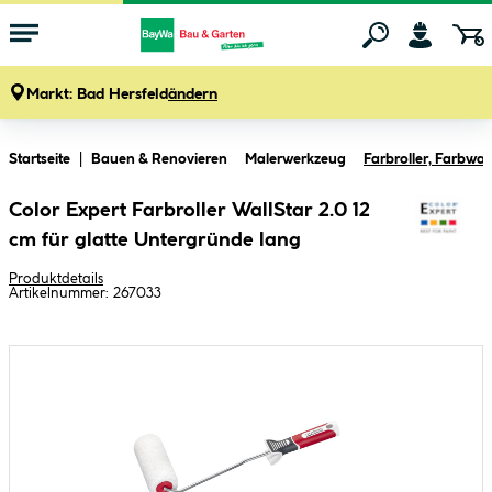
Markt:
Bad Hersfeld
ändern
Zum Hauptinhalt springen
Startseite
Bauen & Renovieren
Malerwerkzeug
Farbroller, Farbwa
Color Expert Farbroller WallStar 2.0 12
cm für glatte Untergründe lang
Produktdetails
Artikelnummer:
267033
Bildergalerie überspringen