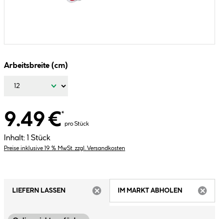
Arbeitsbreite (cm)
9.49 €
*
pro Stück
Inhalt:
1 Stück
Preise inklusive 19 % MwSt. zzgl. Versandkosten
LIEFERN LASSEN
IM MARKT ABHOLEN
ARTIKEL NICHT VERFÜGBAR
ARTIK