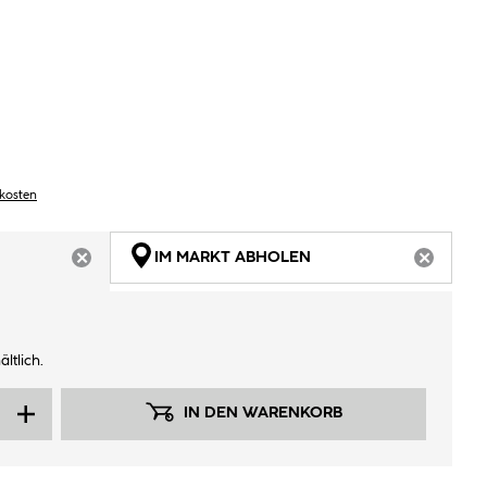
dkosten
IM MARKT ABHOLEN
ARTIKEL NICHT VERFÜGBAR
ARTIKEL
ltlich.
IN DEN WARENKORB