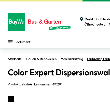
Markt:
Bad Hersf
Öffnet heute um 
Sortiment
Zum Hauptinhalt springen
Startseite
Bauen & Renovieren
Malerwerkzeug
Farbroller, Fa
Color Expert Dispersionswal
Produktdetails
Artikelnummer:
410294
Bildergalerie überspringen