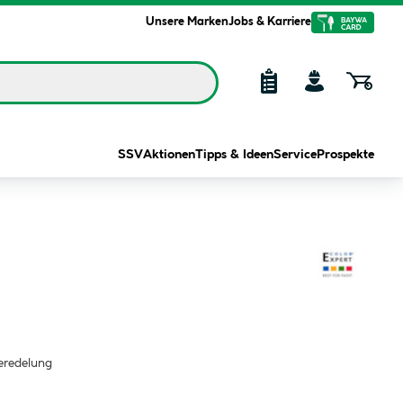
Unsere Marken
Jobs & Karriere
SSV
Aktionen
Tipps & Ideen
Service
Prospekte
eredelung