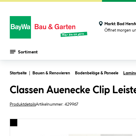
Markt:
Bad Hersf
Öffnet morgen u
Sortiment
Zum Hauptinhalt springen
Startseite
Bauen & Renovieren
Bodenbeläge & Paneele
Lamina
Classen Auenecke Clip Leis
Produktdetails
Artikelnummer:
429967
Bildergalerie überspringen