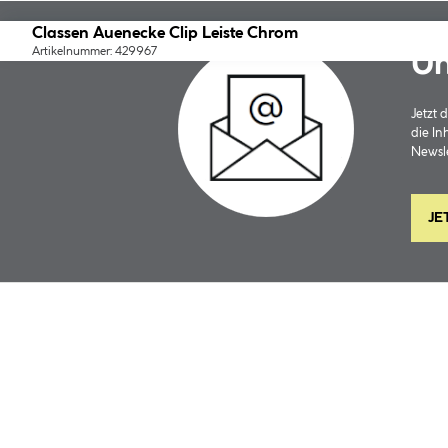
Classen Auenecke Clip Leiste Chrom
Artikelnummer: 429967
Un
Jetzt
die In
Newsle
JE