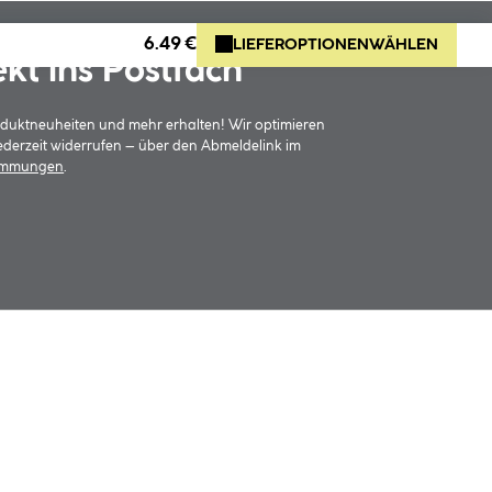
6.49 €
LIEFEROPTIONEN
WÄHLEN
ekt ins Postfach
oduktneuheiten und mehr erhalten! Wir optimieren
jederzeit widerrufen – über den Abmeldelink im
timmungen
.