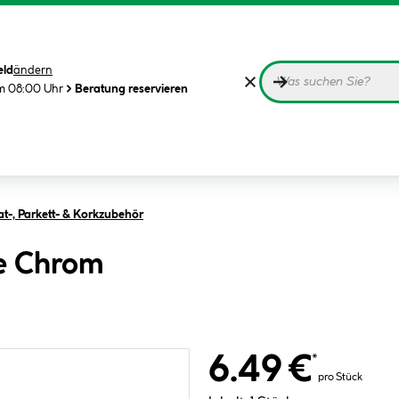
eld
ändern
m 08:00 Uhr
Beratung reservieren
t-, Parkett- & Korkzubehör
te Chrom
6.49 €
*
pro Stück