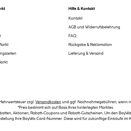
rkt
Hilfe & Kontakt
Kontakt
AGB und Widerrufsbelehrung
r
FAQ
Markt
Rückgabe & Reklamation
ngszeiten
Lieferung & Versand
Markt
. Mehrwertsteuer zzgl.
Versandkosten
und ggf. Nachnahmegebühren, wenn ni
*Preis bestimmt sich auf Basis Ihres hinterlegten Marktes.
abatten, Aktionen, Rabatt-Coupons und Rabatt-Gutscheinen. Um den BayWa-C
Bestellung Ihre BayWa-Card-Nummer. Diese wird für zukünftige Einkäufe im