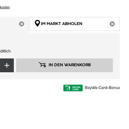
dkosten
IM MARKT ABHOLEN
ARTIKEL NICHT VERFÜGBAR
ARTIKEL
ltlich.
IN DEN WARENKORB
BayWa-Card-Bonus