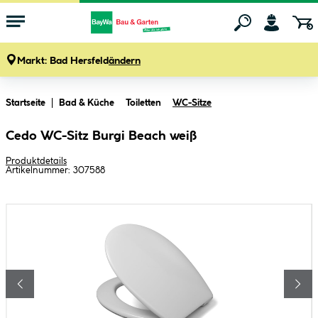
Markt:
Bad Hersfeld
ändern
Zum Hauptinhalt springen
Startseite
Bad & Küche
Toiletten
WC-Sitze
Cedo WC-Sitz Burgi Beach weiß
Produktdetails
Artikelnummer:
307588
Bildergalerie überspringen