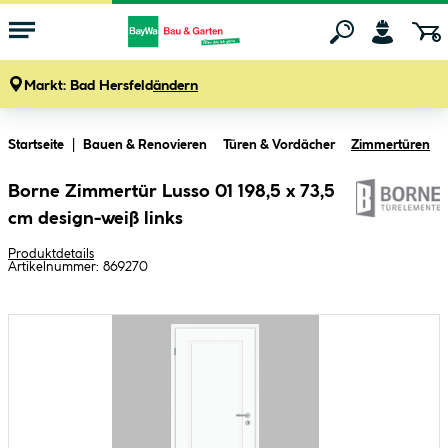
Markt:
Bad Hersfeld
ändern
Zum Hauptinhalt springen
Startseite
Bauen & Renovieren
Türen & Vordächer
Zimmertüren
Borne Zimmertür Lusso 01 198,5 x 73,5
cm design-weiß links
Produktdetails
Artikelnummer:
869270
Bildergalerie überspringen