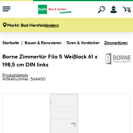
Markt:
Bad Hersfeld
ändern
Zum Hauptinhalt springen
Startseite
Bauen & Renovieren
Türen & Vordächer
Zimmertüren
Borne Zimmertür Fila 5 Weißlack 61 x
198,5 cm DIN links
Produktdetails
Artikelnummer:
564400
Bildergalerie überspringen