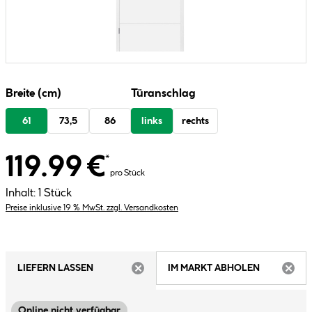
Breite (cm)
Türanschlag
61
73,5
86
links
rechts
119.99 €
*
pro Stück
Inhalt:
1 Stück
Preise inklusive 19 % MwSt. zzgl. Versandkosten
LIEFERN LASSEN
IM MARKT ABHOLEN
ARTIKEL NICHT VERFÜGBAR
ARTIK
Online nicht verfügbar