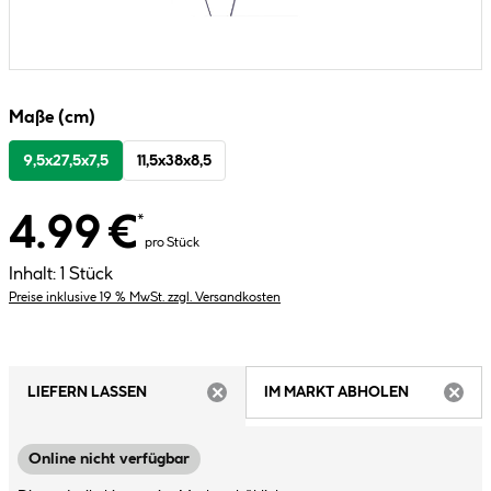
Maße (cm)
9,5x27,5x7,5
11,5x38x8,5
4.99 €
*
pro Stück
Inhalt:
1 Stück
Preise inklusive 19 % MwSt. zzgl. Versandkosten
LIEFERN LASSEN
IM MARKT ABHOLEN
ARTIKEL NICHT VERFÜGBAR
ARTIK
Online nicht verfügbar