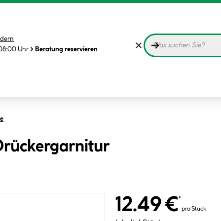
dern
08:00 Uhr
Beratung reservieren
ge
rückergarnitur
12.49 €
*
pro Stück