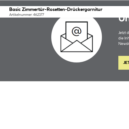
Basic Zimmertür-Rosetten-Drückergarnitur
Artikelnummer: 462377
Un
Jetzt
die In
Newsle
JE