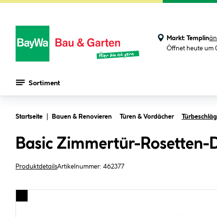
Markt:
Templin
än
Öffnet heute um 
Sortiment
Zum Hauptinhalt springen
Startseite
Bauen & Renovieren
Türen & Vordächer
Türbeschlä
Basic Zimmertür-Rosetten-D
Produktdetails
Artikelnummer:
462377
Bildergalerie überspringen