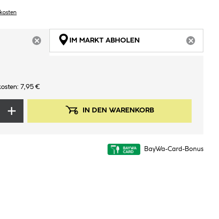
dkosten
IM MARKT ABHOLEN
ARTIKEL NICHT VERFÜGBAR
ARTIKEL
osten: 7,95 €
IN DEN WARENKORB
BayWa-Card-Bonus