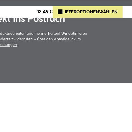
12.49 €
LIEFEROPTIONEN
WÄHLEN
ekt ins Postfach
oduktneuheiten und mehr erhalten! Wir optimieren
jederzeit widerrufen – über den Abmeldelink im
timmungen
.