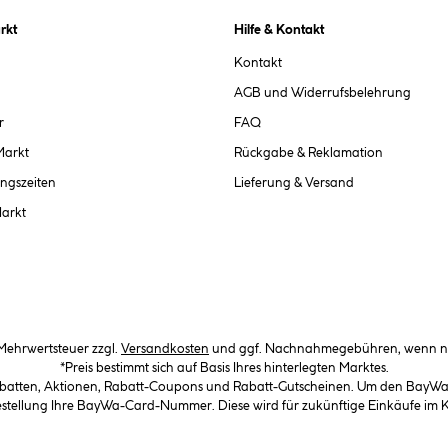
rkt
Hilfe & Kontakt
Kontakt
AGB und Widerrufsbelehrung
r
FAQ
Markt
Rückgabe & Reklamation
ngszeiten
Lieferung & Versand
Markt
. Mehrwertsteuer zzgl.
Versandkosten
und ggf. Nachnahmegebühren, wenn ni
*Preis bestimmt sich auf Basis Ihres hinterlegten Marktes.
abatten, Aktionen, Rabatt-Coupons und Rabatt-Gutscheinen. Um den BayWa-C
Bestellung Ihre BayWa-Card-Nummer. Diese wird für zukünftige Einkäufe im