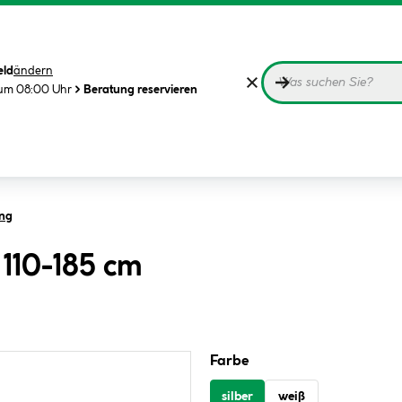
eld
ändern
 um 08:00 Uhr
Beratung reservieren
ng
 110-185 cm
Farbe
silber
weiß