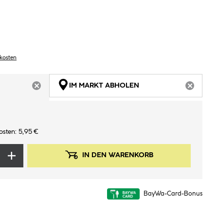
dkosten
IM MARKT ABHOLEN
ARTIKEL NICHT VERFÜGBAR
ARTIKEL
osten: 5,95 €
IN DEN WARENKORB
BayWa-Card-Bonus