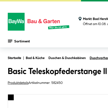
Markt:
Bad Hersf
Öffnet am 10.08.
Sortiment
Zum Hauptinhalt springen
Startseite
Bad & Küche
Duschen & Duschkabinen
Duschvorha
Basic Teleskopfederstange ll
Produktdetails
Artikelnummer:
582450
Bildergalerie überspringen