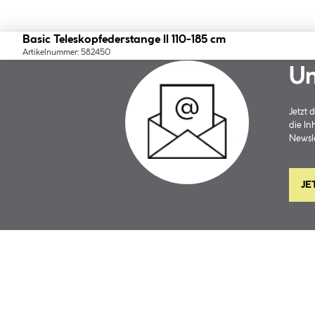
Basic Teleskopfederstange ll 110-185 cm
Artikelnummer: 582450
Un
Jetzt
die In
Newsle
JE