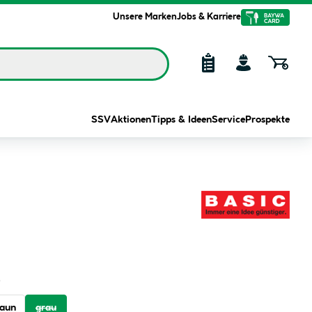
Unsere Marken
Jobs & Karriere
SSV
Aktionen
Tipps & Ideen
Service
Prospekte
raun
grau