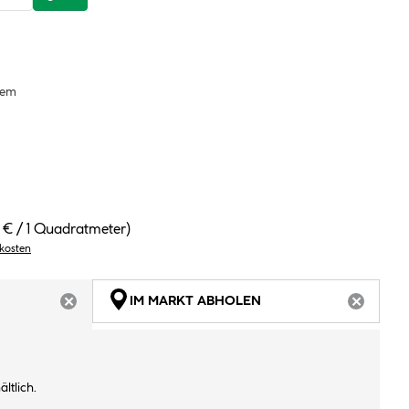
tem
 € / 1 Quadratmeter)
dkosten
IM MARKT ABHOLEN
ARTIKEL NICHT VERFÜGBAR
ARTIKEL
ltlich.