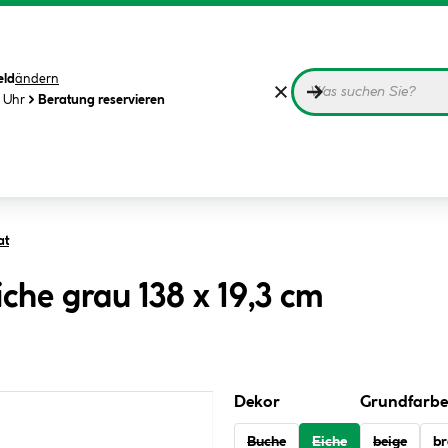
eld
ändern
0 Uhr
Beratung reservieren
at
che grau 138 x 19,3 cm
Dekor
Grundfarbe
Buche
Eiche
beige
b