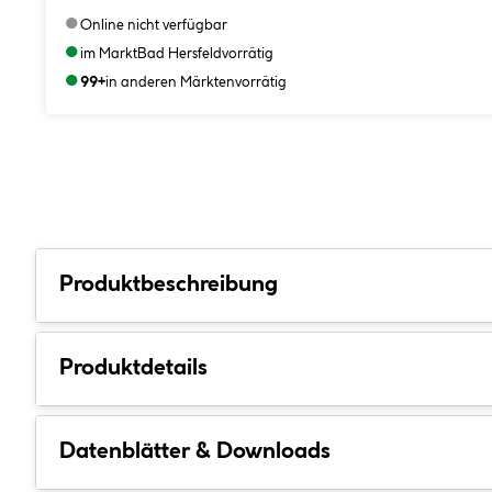
●
Online nicht verfügbar
●
im Markt
Bad Hersfeld
vorrätig
●
99+
in anderen Märkten
vorrätig
Produktbeschreibung
Produktdetails
Datenblätter & Downloads