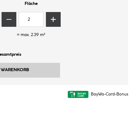
Fläche
= max.
2.39
m²
Gesamtpreis
N WARENKORB
BayWa-Card-Bonus