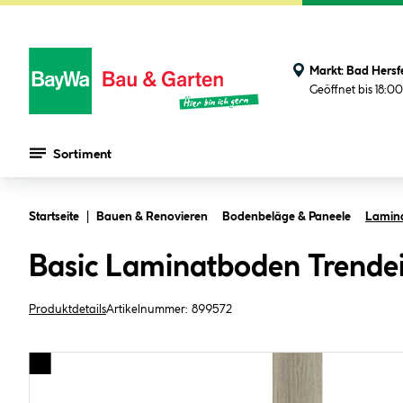
Markt:
Bad Hersf
Geöffnet bis 18:0
Sortiment
Zum Hauptinhalt springen
Startseite
Bauen & Renovieren
Bodenbeläge & Paneele
Lamin
Basic Laminatboden Trendei
Produktdetails
Artikelnummer:
899572
Bildergalerie überspringen