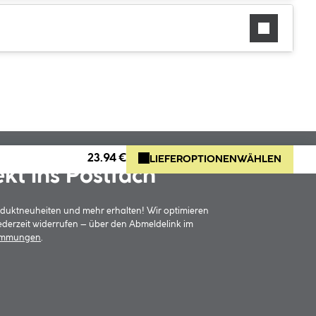
23.94 €
LIEFEROPTIONEN
WÄHLEN
ekt ins Postfach
oduktneuheiten und mehr erhalten! Wir optimieren
jederzeit widerrufen – über den Abmeldelink im
timmungen
.