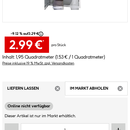
-9.12 % auf
3.29 €
2.99 €
*
pro Stück
Inhalt:
1,95 Quadratmeter
(1.53 € / 1 Quadratmeter)
Preise inklusive 19 % MwSt. zzgl. Versandkosten
LIEFERN LASSEN
IM MARKT ABHOLEN
ARTIKEL NICHT VERFÜGBAR
ARTIK
Online nicht verfügbar
Dieser Artikel ist nur im Markt erhältlich.