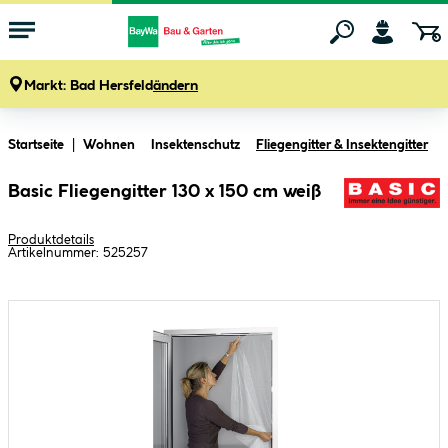
Markt:
Bad Hersfeld
ändern
Zum Hauptinhalt springen
Startseite
Wohnen
Insektenschutz
Fliegengitter & Insektengitter
Basic Fliegengitter 130 x 150 cm weiß
Produktdetails
Artikelnummer:
525257
Bildergalerie überspringen