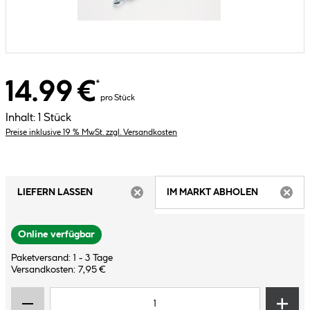
14.99 €
*
pro Stück
Inhalt:
1 Stück
Preise inklusive 19 % MwSt. zzgl. Versandkosten
LIEFERN LASSEN
IM MARKT ABHOLEN
ARTIKEL NICHT VERFÜGBAR
ARTIK
Online verfügbar
Paketversand: 1 - 3 Tage
Versandkosten: 7,95 €