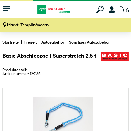
Markt:
Templin
ändern
Zum Hauptinhalt springen
Startseite
Freizeit
Autozubehör
Sonstiges Autozubehör
Basic Abschleppseil Superstretch 2,5 t
Produktdetails
Artikelnummer:
129135
Bildergalerie überspringen