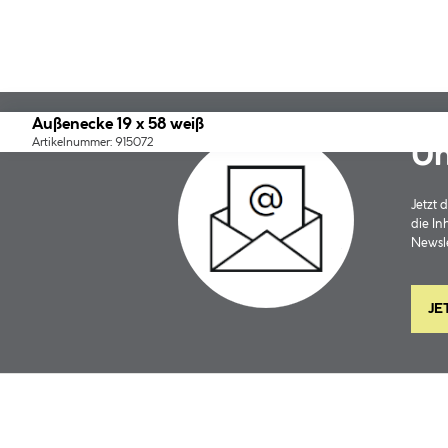
Außenecke 19 x 58 weiß
Artikelnummer: 915072
Un
Jetzt
die In
Newsle
JE