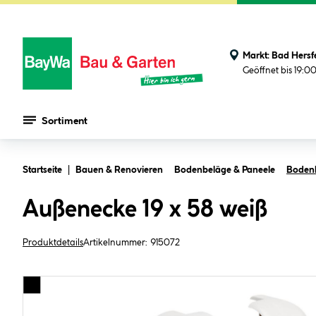
Markt:
Bad Hersf
Geöffnet bis 19:0
Sortiment
Zum Hauptinhalt springen
Startseite
Bauen & Renovieren
Bodenbeläge & Paneele
Bodenle
Außenecke 19 x 58 weiß
Produktdetails
Artikelnummer:
915072
Bildergalerie überspringen