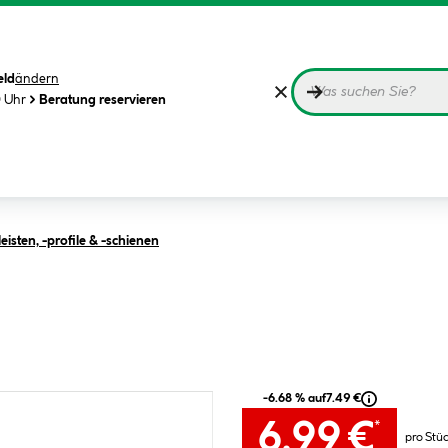
eld
ändern
0 Uhr
Beratung reservieren
isten, -profile & -schienen
-6.68 % auf
7.49 €
6.99 €
*
pro Stü