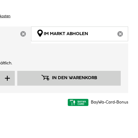
dkosten
IM MARKT ABHOLEN
ARTIKEL NICHT VERFÜGBAR
ARTIKEL
ltlich.
IN DEN WARENKORB
BayWa-Card-Bonus