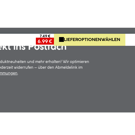
7.49 €
LIEFEROPTIONEN
WÄHLEN
6.99 €
ekt ins Postfach
oduktneuheiten und mehr erhalten! Wir optimieren
jederzeit widerrufen – über den Abmeldelink im
timmungen
.