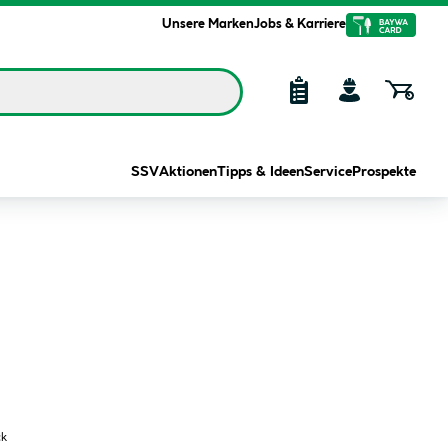
Unsere Marken
Jobs & Karriere
SSV
Aktionen
Tipps & Ideen
Service
Prospekte
ck