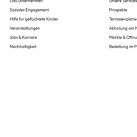
Das Unternehmen
Unsere Services
Soziales Engagement
Prospekte
Hilfe für geflüchtete Kinder
Terrassenplane
Veranstaltungen
Abholung am 
Jobs & Karriere
Märkte & Öffnu
Nachhaltigkeit
Bestellung im 
Interne Meldestelle
Alle Preise inkl. gesetzl
**Nur für Inhaber der BayWa-Card. Nicht kombinierbar mit Sofortr
hinterlegen Sie bei der 
AGB und Widerrufsbelehr