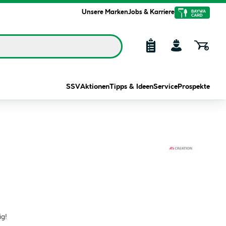
Unsere Marken
Jobs & Karriere
SSV
Aktionen
Tipps & Ideen
Service
Prospekte
ig!