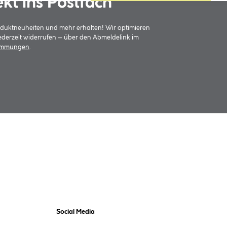
ekt ins Postfach
oduktneuheiten und mehr erhalten! Wir optimieren
jederzeit widerrufen – über den Abmeldelink im
timmungen
.
Social Media