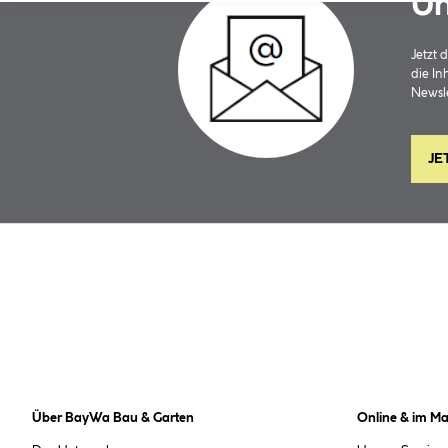
Un
Jetzt
die In
Newsle
JE
Über BayWa Bau & Garten
Online & im Ma