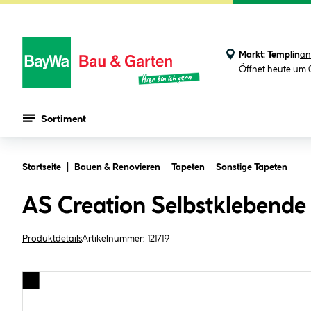
Markt:
Templin
än
Öffnet heute um 
Sortiment
Zum Hauptinhalt springen
Startseite
Bauen & Renovieren
Tapeten
Sonstige Tapeten
AS Creation Selbstklebende
Produktdetails
Artikelnummer:
121719
Bildergalerie überspringen