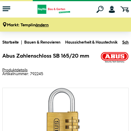
Markt:
Templin
ändern
Zum Hauptinhalt springen
Startseite
Bauen & Renovieren
Haussicherheit & Haustechnik
Schl
Abus Zahlenschloss SB 165/20 mm
Produktdetails
Artikelnummer:
792245
Bildergalerie überspringen