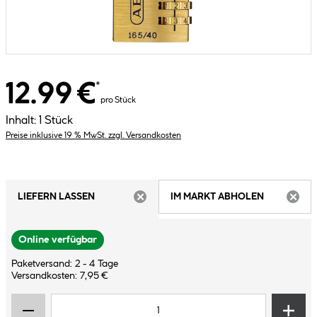
12.99 €
*
pro Stück
Inhalt:
1 Stück
Preise inklusive 19 % MwSt. zzgl. Versandkosten
LIEFERN LASSEN
IM MARKT ABHOLEN
ARTIKEL NICHT VERFÜGBAR
ARTIK
Online verfügbar
Paketversand: 2 - 4 Tage
Versandkosten: 7,95 €