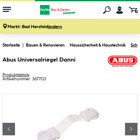
Markt:
Bad Hersfeld
ändern
Zum Hauptinhalt springen
Startseite
Bauen & Renovieren
Haussicherheit & Haustechnik
Schl
Abus Universalriegel Danni
Produktdetails
Artikelnummer:
367703
Bildergalerie überspringen