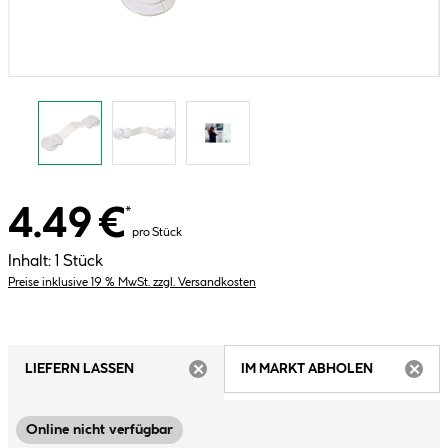
4.49 €
*
pro Stück
Inhalt:
1 Stück
Preise inklusive 19 % MwSt. zzgl. Versandkosten
LIEFERN LASSEN
IM MARKT ABHOLEN
ARTIKEL NICHT VERFÜGBAR
ARTIK
Online nicht verfügbar