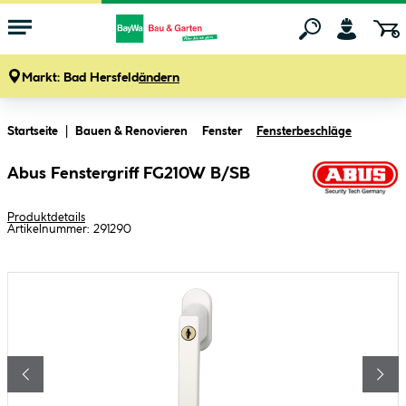
Markt:
Bad Hersfeld
ändern
Zum Hauptinhalt springen
Startseite
Bauen & Renovieren
Fenster
Fensterbeschläge
Abus Fenstergriff FG210W B/SB
Produktdetails
Artikelnummer:
291290
Bildergalerie überspringen