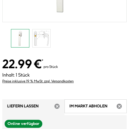
22.99 €
*
pro Stück
Inhalt:
1 Stück
Preise inklusive 19 % MwSt. zzgl. Versandkosten
LIEFERN LASSEN
IM MARKT ABHOLEN
ARTIKEL NICHT VERFÜGBAR
ARTIK
Online verfügbar