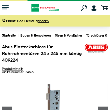
Markt:
Bad Hersfeld
ändern
Zum Hauptinhalt springen
Startseite
Bauen & Renovieren
Türen & Vordächer
Türschlösser & T
Abus Einsteckschloss für
Rohrrahmentüren 24 x 245 mm käntig
409224
Produktdetails
Artikelnummer:
246971
Bildergalerie überspringen