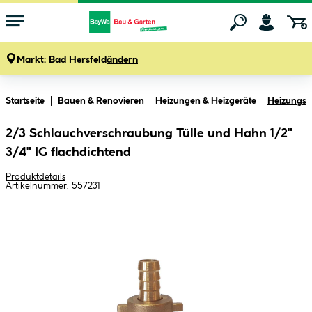
Markt:
Bad Hersfeld
ändern
Zum Hauptinhalt springen
Startseite
Bauen & Renovieren
Heizungen & Heizgeräte
Heizungsz
2/3 Schlauchverschraubung Tülle und Hahn 1/2"
3/4" IG flachdichtend
Produktdetails
Artikelnummer:
557231
Bildergalerie überspringen