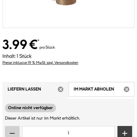
3.99 €
*
pro Stück
Inhalt:
1 Stück
Preise inklusive 19 % MwSt. zzgl. Versandkosten
LIEFERN LASSEN
IM MARKT ABHOLEN
ARTIKEL NICHT VERFÜGBAR
ARTIK
Online nicht verfügbar
Dieser Artikel ist nur im Markt erhältlich.