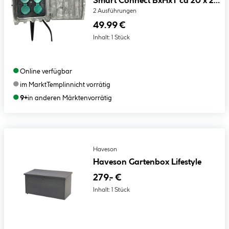
Smart Connect BxHxT ca 20 x 20
x 20 cm
2 Ausführungen
49.99 €
Inhalt:
1 Stück
●
Online verfügbar
●
im Markt
Templin
nicht vorrätig
●
9+
in anderen Märkten
vorrätig
Haveson
Haveson Gartenbox Lifestyle
279.- €
Inhalt:
1 Stück