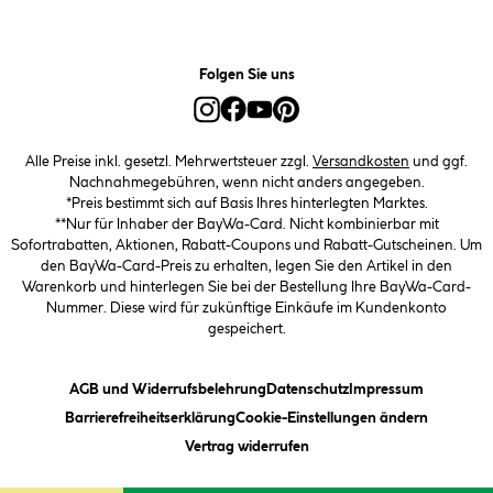
Folgen Sie uns
Alle Preise inkl. gesetzl. Mehrwertsteuer zzgl.
Versandkosten
und ggf.
Nachnahmegebühren, wenn nicht anders angegeben.
*Preis bestimmt sich auf Basis Ihres hinterlegten Marktes.
**Nur für Inhaber der BayWa-Card. Nicht kombinierbar mit
Sofortrabatten, Aktionen, Rabatt-Coupons und Rabatt-Gutscheinen. Um
den BayWa-Card-Preis zu erhalten, legen Sie den Artikel in den
Warenkorb und hinterlegen Sie bei der Bestellung Ihre BayWa-Card-
Nummer. Diese wird für zukünftige Einkäufe im Kundenkonto
gespeichert.
(öffnet ein Dialogfeld)
(öffnet ein Dialogfeld)
(öffnet ein
AGB und Widerrufsbelehrung
Datenschutz
Impressum
(öffnet ein Dialogfeld)
(öffnet ei
Barrierefreiheitserklärung
Cookie-Einstellungen ändern
Vertrag widerrufen