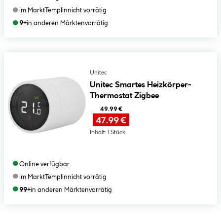
●
im Markt
Templin
nicht vorrätig
●
9+
in anderen Märkten
vorrätig
Unitec
Unitec Smartes Heizkörper-
Thermostat Zigbee
49.99 €
47.99 €
Inhalt:
1 Stück
●
Online verfügbar
●
im Markt
Templin
nicht vorrätig
●
99+
in anderen Märkten
vorrätig