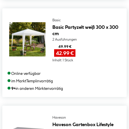
Basic
Basic Partyzelt weiß 300 x 300
cm
2 Ausführungen
49.99 €
42.99 €
Inhalt:
1 Stück
●
Online verfügbar
●
im Markt
Templin
vorrätig
●
9+
in anderen Märkten
vorrätig
Haveson
Haveson Gartenbox Lifestyle