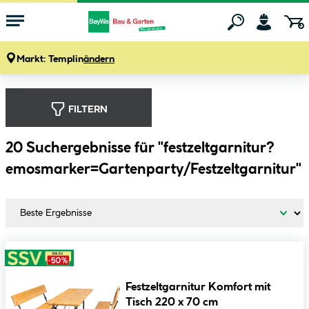
Markt:
Templin
ändern
Zum Hauptinhalt springen
FILTERN
20
Suchergebnisse für "festzeltgarnitur?
emosmarker=Gartenparty/Festzeltgarnitur"
Festzeltgarnitur Komfort mit
Tisch 220 x 70 cm