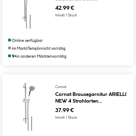
42.99 €
Inhalt:
1 Stück
●
Online verfügbar
●
im Markt
Templin
nicht vorrätig
●
9+
in anderen Märkten
vorrätig
Cornat
Cornat Brausegarnitur ARIELLI
NEW 4 Strahlarten
Wasserstopp-Funktion chrom
37.99 €
Inhalt:
1 Stück