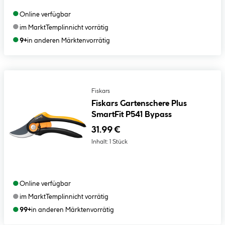
●
Online verfügbar
●
im Markt
Templin
nicht vorrätig
●
9+
in anderen Märkten
vorrätig
Fiskars
Fiskars Gartenschere Plus
SmartFit P541 Bypass
31.99 €
Inhalt:
1 Stück
●
Online verfügbar
●
im Markt
Templin
nicht vorrätig
●
99+
in anderen Märkten
vorrätig