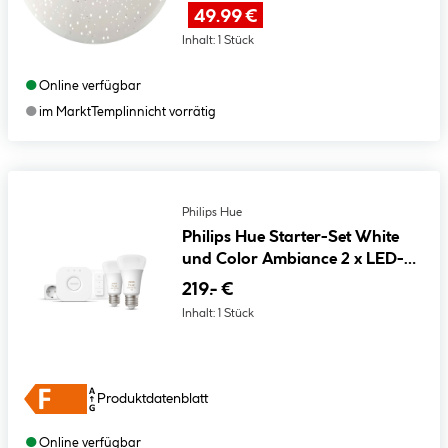
49.99 €
Inhalt:
1 Stück
●
Online verfügbar
●
im Markt
Templin
nicht vorrätig
Philips Hue
Philips Hue Starter-Set White
und Color Ambiance 2 x LED-
Lampe E27 Bridge Dimmschalter
219.- €
Smart Plug
Inhalt:
1 Stück
Produktdatenblatt
●
Online verfügbar