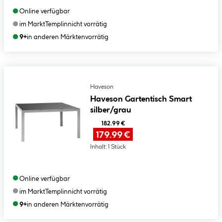
●
Online verfügbar
●
im Markt
Templin
nicht vorrätig
●
9+
in anderen Märkten
vorrätig
Haveson
Haveson Gartentisch Smart
silber/grau
182.99 €
179.99 €
Inhalt:
1 Stück
●
Online verfügbar
●
im Markt
Templin
nicht vorrätig
●
9+
in anderen Märkten
vorrätig