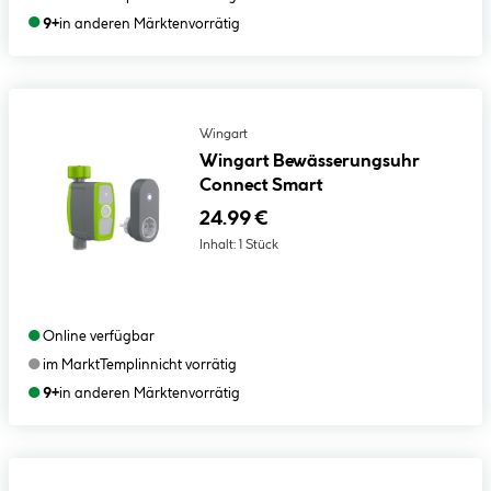
●
9+
in anderen Märkten
vorrätig
Wingart
Wingart Bewässerungsuhr
Connect Smart
24.99 €
Inhalt:
1 Stück
●
Online verfügbar
●
im Markt
Templin
nicht vorrätig
●
9+
in anderen Märkten
vorrätig