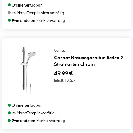
●
Online verfügbar
●
im Markt
Templin
nicht vorrätig
●
9+
in anderen Märkten
vorrätig
Cornat
Cornat Brausegarnitur Ardea 2
Strahlarten chrom
49.99 €
Inhalt:
1 Stück
●
Online verfügbar
●
im Markt
Templin
vorrätig
●
9+
in anderen Märkten
vorrätig