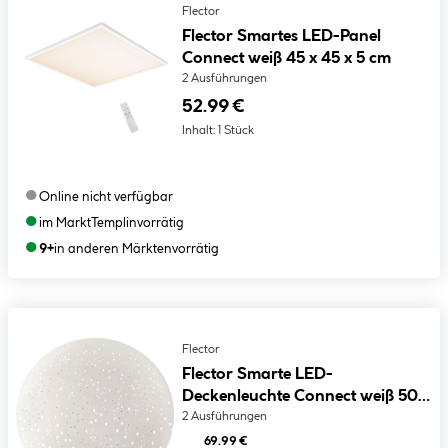
Flector
Flector Smartes LED-Panel
Connect weiß 45 x 45 x 5 cm
2 Ausführungen
52.99 €
Inhalt:
1 Stück
●
Online nicht verfügbar
●
im Markt
Templin
vorrätig
●
9+
in anderen Märkten
vorrätig
Flector
Flector Smarte LED-
Deckenleuchte Connect weiß 50 x
10 cm
2 Ausführungen
69.99 €