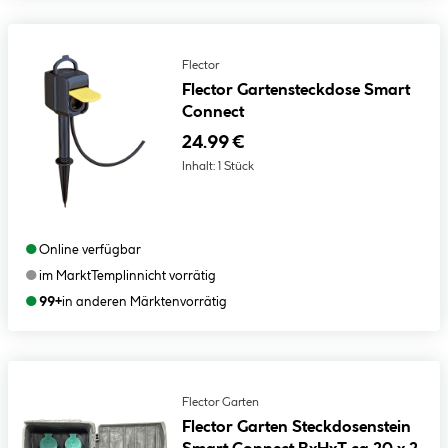
Flector
Flector Gartensteckdose Smart
Connect
24.99 €
Inhalt:
1 Stück
●
Online verfügbar
●
im Markt
Templin
nicht vorrätig
●
99+
in anderen Märkten
vorrätig
Flector Garten
Flector Garten Steckdosenstein