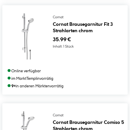
Cornat
Cornat Brausegarnitur Fit 3
Strahlarten chrom
35.99 €
Inhalt:
1 Stück
●
Online verfügbar
●
im Markt
Templin
vorrätig
●
9+
in anderen Märkten
vorrätig
Cornat
Cornat Brausegarnitur Comiso 5
Strahlarten chrom