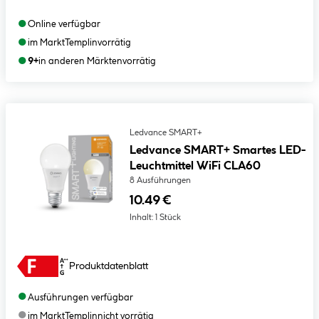
●
Online verfügbar
●
im Markt
Templin
vorrätig
●
9+
in anderen Märkten
vorrätig
Ledvance SMART+
Ledvance SMART+ Smartes LED-
Leuchtmittel WiFi CLA60
8 Ausführungen
10.49 €
Inhalt:
1 Stück
Produktdatenblatt
●
Ausführungen verfügbar
●
im Markt
Templin
nicht vorrätig