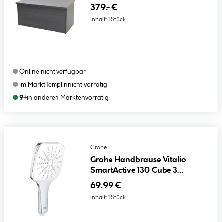
379.- €
Inhalt:
1 Stück
●
Online nicht verfügbar
●
im Markt
Templin
nicht vorrätig
●
9+
in anderen Märkten
vorrätig
Grohe
Grohe Handbrause Vitalio
SmartActive 130 Cube 3
Strahlarten
69.99 €
Inhalt:
1 Stück