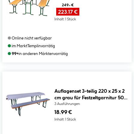
249.- €
223.17 €
Inhalt:
1 Stück
●
Online nicht verfügbar
●
im Markt
Templin
vorrätig
●
99+
in anderen Märkten
vorrätig
Auflagenset 3-teilig 220 x 25 x 2
cm grau für Festzeltgarnitur 50er
Tisch
3 Ausführungen
18.99 €
Inhalt:
1 Stück